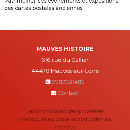
Patrimoine), ses événements et expositions,
des cartes postales anciennes.
MAUVES HISTOIRE
616 rue du Cellier
44470
Mauves-sur-Loire
0782031485
Contact
Les photos sont des propriétés
intellectuelles, toute reproduction est
interdite.